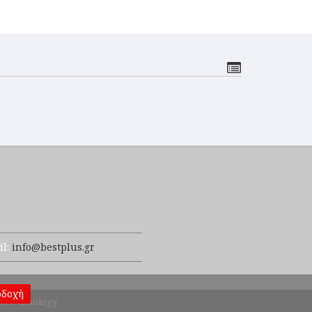
il:
info@bestplus.gr
οδοχή
ts technology