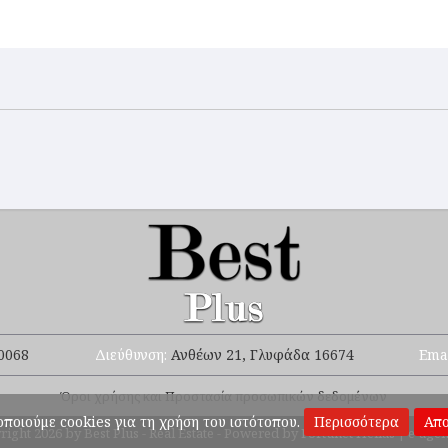
0068
Διεύθυνση:
Ανθέων 21, Γλυφάδα 16674
Ema
Όροι χρήσης και Προστασία προσωπικών δεδομένων
ποιούμε cookies για τη χρήση του ιστότοπου.
Περισσότερα
Απ
ight 2026 by Best Plus - Real Estate
-
Powered by
Fortunet Hellas
|
e-agen