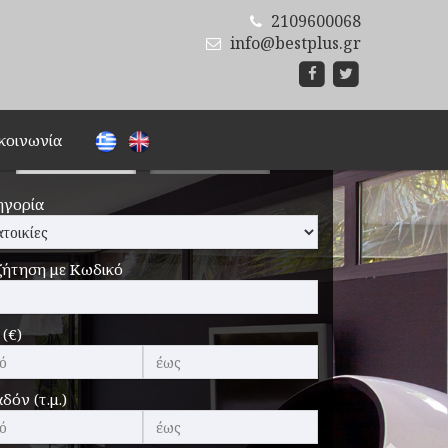
2109600068
info@bestplus.gr
Αναζήτηση
κοινωνία
ΑΓΟΡΆ
ΕΝΟΙΚΊΑΣΗ
Next
ηγορία
ζήτηση με Κωδικό
 (€)
δόν (τ.μ.)