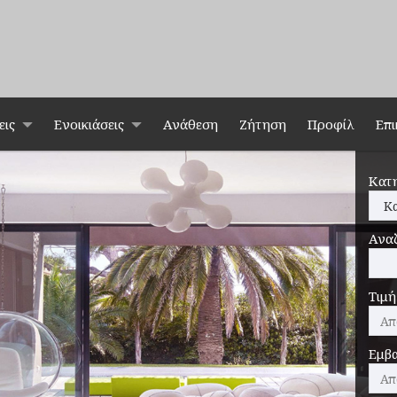
εις
Ενοικιάσεις
Ανάθεση
Ζήτηση
Προφίλ
Επι
Κατ
Ανα
Τιμή
Εμβα