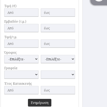
Τιμή (€)
Εμβαδόν (τ.μ.)
Τιμή/τ.μ.
Όροφος
Γραφεία
Έτος Κατασκευής
Ενημέρωση