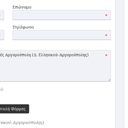
Επώνυμο
*
*
Τηλέφωνο
*
*
*
κό
στολή Φόρμας
ηνικού-Αργυρούπολης)