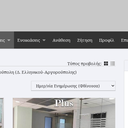
εις
Ενοικιάσεις
Ανάθεση
Ζήτηση
Προφίλ
Επι
Τύπος προβολής:
ρούπολη (Δ. Ελληνικού-Αργυρούπολης)