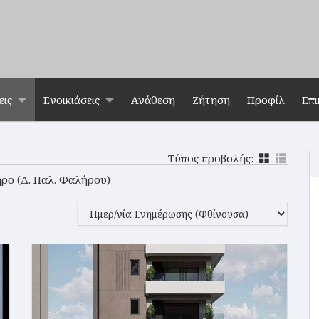
εις
Ενοικιάσεις
Ανάθεση
Ζήτηση
Προφίλ
Επι
Τύπος προβολής:
ηρο (Δ. Παλ. Φαλήρου)