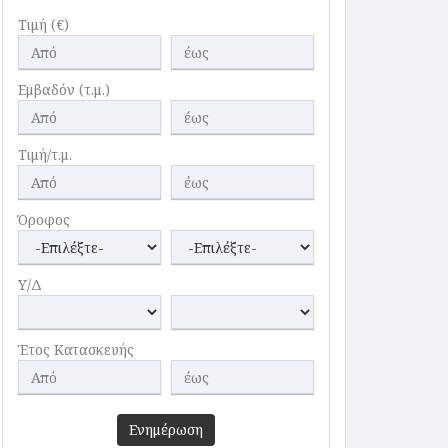
Τιμή (€)
Εμβαδόν (τ.μ.)
Τιμή/τ.μ.
Όροφος
Υ/Δ
Έτος Κατασκευής
Ενημέρωση