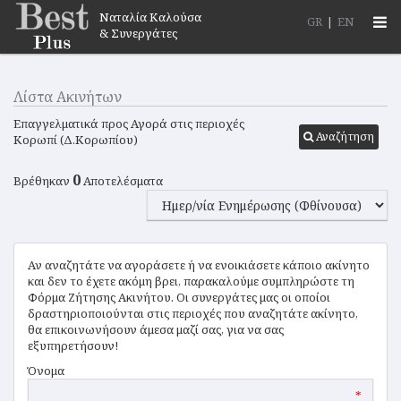
Ναταλία Καλούσα
Togg
GR
|
EN
& Συνεργάτες
navi
Λίστα Ακινήτων
Επαγγελματικά προς Αγορά στις περιοχές
Αναζήτηση
Κορωπί (Δ.Κορωπίου)
0
Βρέθηκαν
Αποτελέσματα
Αν αναζητάτε να αγοράσετε ή να ενοικιάσετε κάποιο ακίνητο
και δεν το έχετε ακόμη βρει, παρακαλούμε συμπληρώστε τη
Φόρμα Ζήτησης Ακινήτου. Οι συνεργάτες μας οι οποίοι
δραστηριοποιούνται στις περιοχές που αναζητάτε ακίνητο,
θα επικοινωνήσουν άμεσα μαζί σας, για να σας
εξυπηρετήσουν!
Όνομα
*